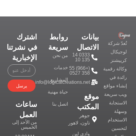
بيانات
روابط
اشترك
تُعدّ شركة
الاتصال
سريعة
في نشرتنا
لوجيكال
0333 14
من نحن
الإخبارية
135 10
كرييشنز
خدمات
(+966) 55
وكالة رقمية
358 0527
رائدة في
المشاريع
info@logicalcreations.net
يرسل
إنشاء مواقع
حياة مهنية
ويب سريعة
موقع
ساعات
الاستجابة
اتصل بنا
المكتب
وسهلة
العمل
جوهر
الاستخدام
من الأحد إلى
تاون، لاهور
الخميس
لتحسين
وادي لبن