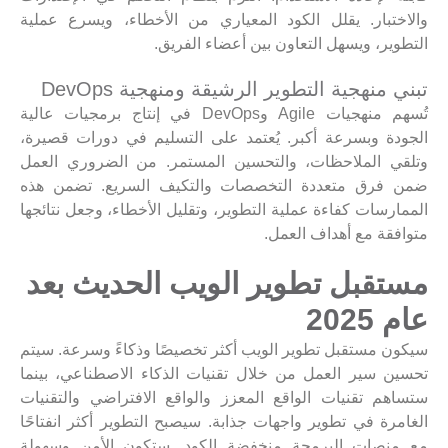
والاختبار. يقلل الكود المعياري من الأخطاء، ويسرع عملية
التطوير، ويسهل التعاون بين أعضاء الفريق.
تبني منهجية التطوير الرشيقة ومنهجية DevOps
تُسهم منهجيات Agile وDevOps في إنتاج برمجيات عالية
الجودة وبسرعة أكبر. يُعتمد على التسليم في دورات قصيرة،
وتلقي الملاحظات، والتحسين المستمر. من الضروري العمل
ضمن فرق متعددة التخصصات والتكيف السريع. تضمن هذه
الممارسات كفاءة عملية التطوير، وتقليل الأخطاء، وجعل نتائجها
متوافقة مع أهداف العمل.
مستقبل تطوير الويب الحديث بعد
عام 2025
سيكون مستقبل تطوير الويب أكثر تخصيصًا وذكاءً وسرعة. سيتم
تحسين سير العمل من خلال تقنيات الذكاء الاصطناعي، بينما
ستساهم تقنيات الواقع المعزز والواقع الافتراضي والتقنيات
الغامرة في تطوير واجهات جذابة. سيصبح التطوير أكثر انفتاحًا
مع منصات البرمجة منخفضة الكود. ستكون الأمن وسهولة