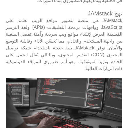
في الخلفية بينما يقوم المطورون ببناء الميزات.
نهج JAMstack
JAMstack هي منصة لتطوير مواقع الويب تعتمد على
JavaScript وواجهات برمجة التطبيقات (APIs) ولغة الترميز
المُسبقة العرض لإنشاء مواقع ويب سريعة وآمنة. تفصل المنصة
بين واجهة المستخدم والخادم، مما يُحسّن الأداء وقابلية التوسع
والأمان. توفر JAMstack بنية حديثة باستخدام شبكة توصيل
المحتوى (CDN) لتقديم المحتوى، وبالتالي تُقلل الحمل على
الخادم وتزيد الموثوقية، وهو أمر ضروري للمواقع الديناميكية
ذات الزيارات العالية.