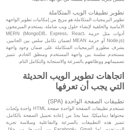
تطوير تطبيقات الويب المتكاملة
تطوير البرمجيات المتكاملة هو مزيج من إمكانيات تطوير الواجهة
الأمامية والخلفية لإنشاء حلول ويب شاملة. يستخدم المبرمجون
أدوات مثل حزمة MERN (MongoDB، Express، React،
Node.js) أو حزمة MEAN لضمان تكامل سلس بين الجانبين.
يشرف مطورو البرمجيات المتكاملة على ضمان وجود واجهة
مستخدم سلسة بين واجهة المستخدم ومنطق الخادم. تتميز
تصميماتهم ووظائفهم بالسرعة والاستجابة والتكامل التام.
اتجاهات تطوير الويب الحديثة
التي يجب أن تعرفها
تطبيقات الصفحة الواحدة (SPA)
تستخدم تطبيقات الصفحة الواحدة صفحة HTML واحدة وتُحدّث
محتواها ديناميكيًا، مما يحدّ من إعادة تحميل الصفحة بالكامل.
تتميز هذه التطبيقات بالسرعة والتفاعلية وسلاسة تجربة
المستخدم. يُعدّ Gmail وFacebook من أشهرها. من خلال