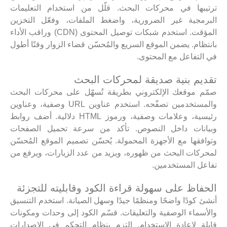
ترتيبها في محركات البحث. قلّل من استخدام التعليمات
البرمجية غير الضرورية، واضغط الملفات، وفعّل التخزين
المؤقت. استخدم شبكات توصيل المحتوى (CDN) وراقب الأداء
بانتظام. يضمن الموقع السريع والمُحسّن قضاء الزوار وقتًا أطول
في التفاعل مع المحتوى.
تقديم بنية صديقة لمحركات البحث
صمّم موقعك الإلكتروني بطريقة تُسهّل على محركات البحث
والمستخدمين تصفّحه. استخدم عناوين URL وصفية، وعناوين
رئيسية، وعلامات وصفية، ورموز HTML دلالية. أضف روابط
وبيانات داخل النصوص. تأكد من سرعة تحميل الصفحات
وتوافقها مع الأجهزة المحمولة. يُحسّن تصميم الموقع المُحسّن
لمحركات البحث من ظهوره، ويزيد من عدد الزيارات، ويرفع من
تفاعل المستخدمين.
الحفاظ على سهولة قراءة الكود وقابليته للتجزئة
أنشئ كودًا واضحًا ومنظمًا جيدًا وسهل الصيانة. استخدم التنسيق
والأسماء الوصفية والتعليقات. قسّم الكود إلى وحدات ومكونات
قابلة لإعادة الاستخدام. التزم بنظام التحكم في الإصدارات