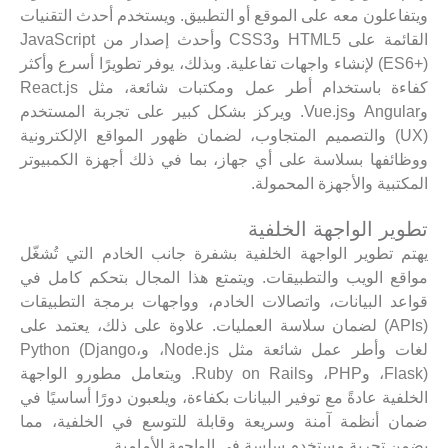
ويتفاعلون معه على الموقع أو التطبيق. ويستخدم أحدث التقنيات
القائمة على HTML5 وCSS3 وأحدث إصدار من JavaScript
(ES6+) لإنشاء واجهات تفاعلية. وبذلك، يوفر تطويرًا أسرع وأكثر
كفاءة باستخدام أطر عمل ومكتبات شائعة، مثل React.js
وAngular وVue.js. ويركز بشكل كبير على تجربة المستخدم
(UX) والتصميم المتجاوب، لضمان ظهور المواقع الإلكترونية
ووظائفها بسلاسة على أي جهاز، بما في ذلك أجهزة الكمبيوتر
المكتبية والأجهزة المحمولة.
تطوير الواجهة الخلفية
يهتم تطوير الواجهة الخلفية بشفرة جانب الخادم التي تُشغّل
مواقع الويب والتطبيقات. ويتمتع هذا المجال بتحكم كامل في
قواعد البيانات، واتصالات الخادم، وواجهات برمجة التطبيقات
(APIs) لضمان سلاسة العمليات. علاوة على ذلك، يعتمد على
لغات وأطر عمل شائعة مثل Node.js، وPython (Django،
Flask)، وPHP، وRuby on Rails. ويتعامل مطورو الواجهة
الخلفية عادةً مع توفير البيانات بكفاءة، ويلعبون دورًا أساسيًا في
ضمان أنظمة آمنة وسريعة وقابلة للتوسع في الخلفية، مما
يضمن تجربة مستخدم سلسة في الواجهة الأمامية.