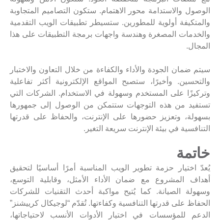
الوصول والاستدامة محور الاهتمام. ستكون التصاميم المتجاوبة
والمتكيفة أولوية للمطورين. ستسيطر تطبيقات الويب التقدمية
والخدمات المصغرة وهندسة واجهات برمجة التطبيقات على هذا
المجال.
سيتم ضمان الجودة والأداء والكفاءة من خلال التعاون والاختبار
والتحسين. وأخيرًا، ستصبح المواقع الإلكترونية أكثر تفاعلية
وتركيزًا على المستخدم وسهولة في الاستخدام. الشركات التي
تستفيد من هذه التوجهات ستتمكن من الوصول إلى جمهورها
بسهولة، وتعزيز حضورها على الإنترنت، والحفاظ على قدرتها
التنافسية في بيئة الإنترنت سريعة التغير.
خاتمة
يُعدّ اختيار حزمة تطوير الويب المناسبة أمرًا أساسيًا لتحقيق
أهداف المشروع مع ضمان الأداء الأمثل، وقابلية التوسع،
وسهولة الصيانة. كما يُتيح مواكبة أحدث التقنيات للشركات
الحفاظ على قدرتها التنافسية وكفاءتها. تُقدّم “لوجيكال كرييشنز”
الدعم للمؤسسات في اختيار الأدوات الأنسب لاحتياجاتها،