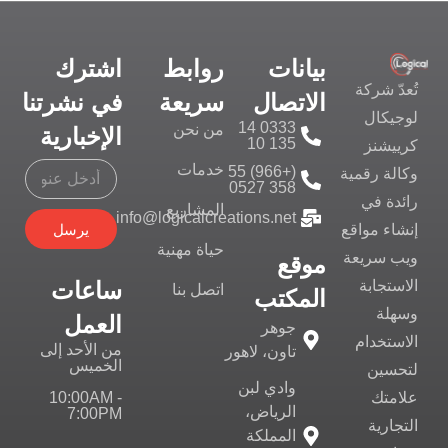
بيانات
روابط
اشترك
تُعدّ شركة
الاتصال
سريعة
في نشرتنا
لوجيكال
0333 14
من نحن
الإخبارية
135 10
كرييشنز
خدمات
(+966) 55
وكالة رقمية
358 0527
رائدة في
المشاريع
info@logicalcreations.net
يرسل
إنشاء مواقع
حياة مهنية
ويب سريعة
موقع
ساعات
الاستجابة
اتصل بنا
المكتب
وسهلة
العمل
جوهر
الاستخدام
من الأحد إلى
تاون، لاهور
الخميس
لتحسين
وادي لبن
10:00AM -
علامتك
الرياض،
7:00PM
التجارية
المملكة