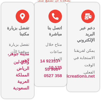
يسعدنا أن نسمع منك
دعم عبر
اتصل بنا
تفضل بزيارة
البريد
مباشرة
مكتبنا
الإلكتروني
متاح خلال
تفضل بزيارة
يمكن لفريقنا
ساعات
موقعنا الآن
مدينة جوهر،
الاستجابة في
العمل.
لاهور
+92333 14
وادي لبن
الوقت
135 10
الرياض
+966 55
الفعلي.
المملكة
358 0527
info@logicalcreations.net
العربية
السعودية