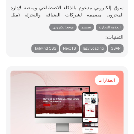
سوق إلكتروني مدعوم بالذكاء الاصطناعي ومنصة لإدارة
المخزون مصممة لشركات الضيافة والتجزئة (مثل
المطاعم والمقاهي والفنادق والمتاجر والموزعين).
العلامة التجارية
,
تصميم
,
موقع إلكتروني
التقنيات:
,
,
,
Tailwind CSS
Next TS
lazy Loading
GSAP
العقارات