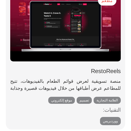
مطعم
RestoReels
منصة تسويقية لعرض قوائم الطعام بالفيديوهات، تتيح
للمطاعم عرض أطباقها من خلال فيديوهات قصيرة وجذابة
وعالية الجودة. تساعد هذه المنصة على زيادة تفاعل العملاء
العلامة التجارية
,
تصميم
,
موقع إلكتروني
وجذب المزيد من الزبائن.
التقنيات:
ووردبريس