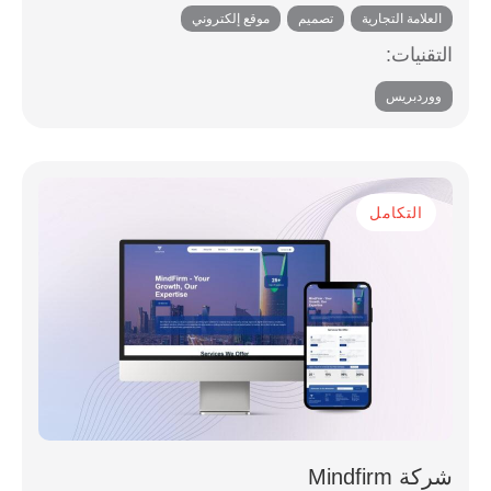
العلامة التجارية
,
تصميم
,
موقع إلكتروني
والتحليلات لتحسين العملية.
التقنيات:
ووردبريس
التكامل
شركة Mindfirm