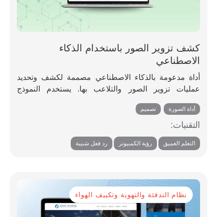
كشف تزوير الصور باستخدام الذكاء
الاصطناعي
أداة مدعومة بالذكاء الاصطناعي مصممة لكشف وتحديد
عمليات تزوير الصور والتلاعب بها. يستخدم النموذج
خوارزميات متقدمة للتعلم الآلي لتحليل بيانات الصور
أداة الصورة
,
تصميم
الوصفية، والتناقضات على مستوى البكسل، وعوامل
رئيسية أخرى للتمييز بين الصور الأصلية والمعدلة، مما
التقنيات:
يضمن سلامة المحتوى الرقمي وأصالته.
,
,
التعلم العميق
رؤية الكمبيوتر
رد فعل شبيبة
نظام التدفئة والتهوية وتكييف الهواء