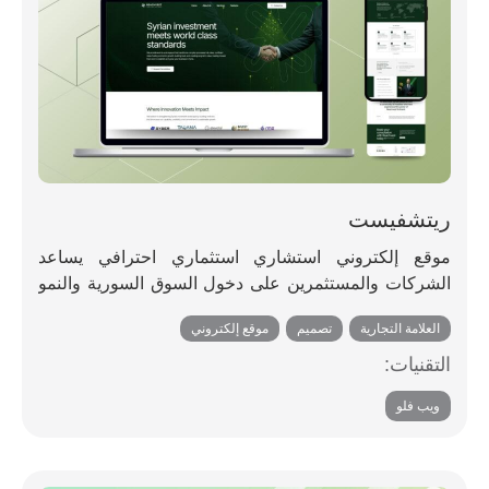
ريتشفيست
موقع إلكتروني استشاري استثماري احترافي يساعد
الشركات والمستثمرين على دخول السوق السورية والنمو
فيها من خلال دعم شامل، بما في ذلك دخول السوق
العلامة التجارية
,
تصميم
,
موقع إلكتروني
والترخيص والمساعدة التنظيمية.
التقنيات:
ويب فلو