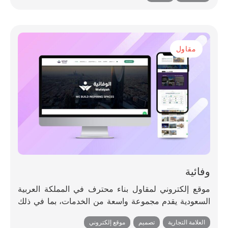
مقاول
وفائية
موقع إلكتروني لمقاول بناء محترف في المملكة العربية
السعودية يقدم مجموعة واسعة من الخدمات، بما في ذلك
بناء المباني التجارية والسكنية، والتجديد والصيانة، ومقاولات
العلامة التجارية
,
تصميم
,
موقع إلكتروني
MEP (الميكانيكية والكهربائية والصحية)، وتركيب وصيانة