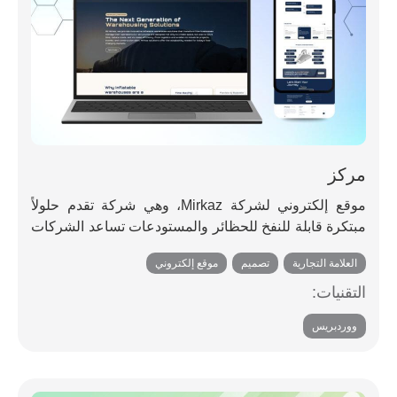
مركز
موقع إلكتروني لشركة Mirkaz، وهي شركة تقدم حلولاً
مبتكرة قابلة للنفخ للحظائر والمستودعات تساعد الشركات
على إنشاء هياكل مرنة وفعالة من حيث التكلفة وسريعة
العلامة التجارية
,
تصميم
,
موقع إلكتروني
النشر للصناعات.
التقنيات:
ووردبريس