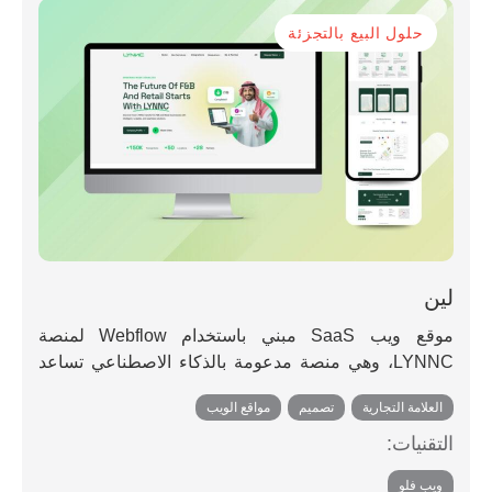
حلول البيع بالتجزئة
لين
موقع ويب SaaS مبني باستخدام Webflow لمنصة
LYNNC، وهي منصة مدعومة بالذكاء الاصطناعي تساعد
المطاعم وشركات البيع بالتجزئة على تحسين العمليات
العلامة التجارية
,
تصميم
,
مواقع الويب
باستخدام أدوات مثل تتبع إدارة الطلبات الديناميكية.
التقنيات:
ويب فلو