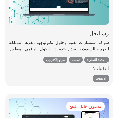
رستانجل
شركة استشارات تقنية وحلول تكنولوجية مقرها المملكة
العربية السعودية، تقدم خدمات التحول الرقمي، وتطوير
البرمجيات، وأنظمة نقاط البيع/تخطيط موارد المؤسسات،
العلامة التجارية
,
تصميم
,
موقع إلكتروني
وخدمات تكنولوجيا المؤسسات.
التقنيات:
Laravel
مستودع قابل للنفخ