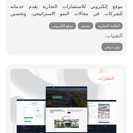
موقع إلكتروني للاستشارات التجارية يقدم خدماته
للشركات في مجالات النمو الاستراتيجي، وتحسين
العمليات، ودعم دخول السوق، والحلول المصممة خصيصًا
العلامة التجارية
,
تصميم
,
موقع إلكتروني
لتحسين الكفاءة وقابلية التوسع.
التقنيات:
ووردبريس
العقارات