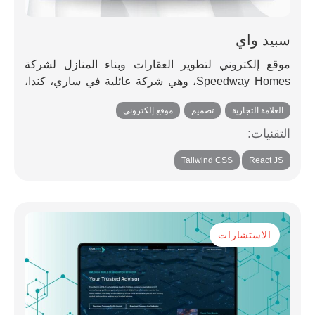
سبيد واي
موقع إلكتروني لتطوير العقارات وبناء المنازل لشركة
Speedway Homes، وهي شركة عائلية في ساري، كندا،
متخصصة في مشاريع العقارات السكنية والإيجارية ذات
العلامة التجارية
,
تصميم
,
موقع إلكتروني
التصميم عالي الجودة.
التقنيات:
,
Tailwind CSS
React JS
الاستشارات