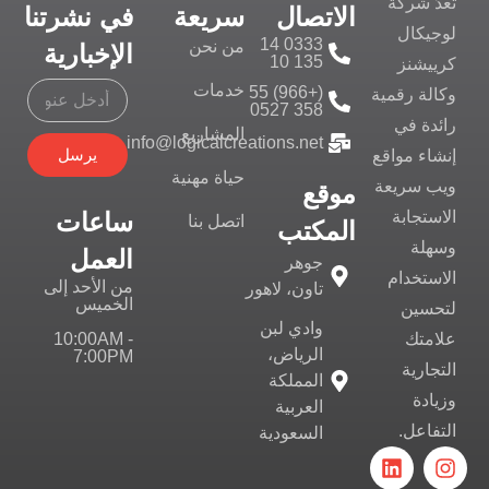
تُعدّ شركة
الاتصال
سريعة
في نشرتنا
لوجيكال
0333 14
من نحن
الإخبارية
135 10
كرييشنز
خدمات
(+966) 55
وكالة رقمية
358 0527
رائدة في
المشاريع
info@logicalcreations.net
يرسل
إنشاء مواقع
حياة مهنية
ويب سريعة
موقع
ساعات
الاستجابة
اتصل بنا
المكتب
وسهلة
العمل
جوهر
الاستخدام
من الأحد إلى
تاون، لاهور
الخميس
لتحسين
وادي لبن
10:00AM -
علامتك
الرياض،
7:00PM
التجارية
المملكة
وزيادة
العربية
التفاعل.
السعودية