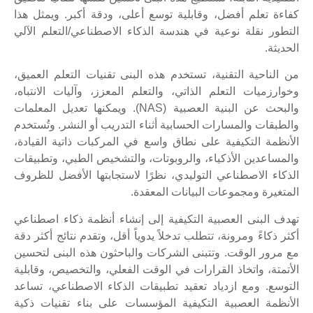
كفاءة تعلم أفضل، وقابلية توسع أعلى، ودقة أكبر. ويمثل هذا
التطور نقلة نوعية في هندسة الذكاء الاصطناعي/التعلم الآلي
الحديثة.
من الناحية التقنية، تستخدم هذه البنى تقنيات التعلم العميق،
وخوارزميات التعلم الذاتي، والتعلم المعزز، وآليات الانتباه،
والبحث عن البنية العصبية (NAS). ويمكنها تعديل المعلمات
والطبقات والمسارات الحسابية أثناء التدريب أو النشر. وتُستخدم
الأنظمة التكيفية على نطاق واسع في المركبات ذاتية القيادة،
والمساعدين الأذكياء، والروبوتات، والتشخيص الطبي، وتطبيقات
الذكاء الاصطناعي التوليدي، نظرًا لاستجابتها الأفضل للظروف
المتغيرة ومجموعات البيانات المعقدة.
تهدف البنى العصبية التكيفية إلى إنشاء أنظمة ذكاء اصطناعي
أكثر ذكاءً ومرونة، تتطلب تدخلاً يدوياً أقل، وتقدم نتائج أكثر دقة
مع مرور الوقت. وتتبنى الشركات والباحثون هذه البنى لتحسين
الأتمتة، واتخاذ القرارات في الوقت الفعلي، والتخصيص، وقابلية
التوسع. ومع ازدياد تعقيد تطبيقات الذكاء الاصطناعي، تساعد
الأنظمة العصبية التكيفية المؤسسات على بناء تقنيات ذكية