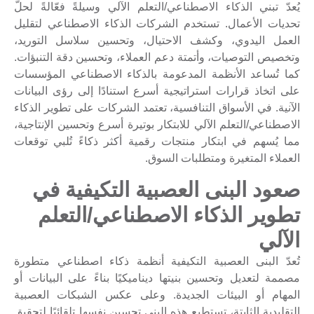
يُعدّ تبني الذكاء الاصطناعي/التعلم الآلي وسيلةً فعّالةً لحلّ
تحديات الأعمال. تستخدم الشركات الذكاء الاصطناعي لتقليل
العمل اليدوي، وكشف الاحتيال، وتحسين سلاسل التوريد،
وتخصيص التوصيات، وأتمتة دعم العملاء، وتحسين دقة التنبؤات.
كما تُساعد الأنظمة المدعومة بالذكاء الاصطناعي المؤسسات
على اتخاذ قرارات استراتيجية أسرع استنادًا إلى رؤى البيانات
الآنية. في الأسواق التنافسية، تعتمد الشركات على تطوير الذكاء
الاصطناعي/التعلم الآلي للابتكار بوتيرة أسرع وتحسين الإنتاجية،
مما يُسهم في ابتكار منتجات رقمية أكثر ذكاءً تُلبي توقعات
العملاء المتغيرة ومتطلبات السوق.
صعود البنى العصبية التكيفية في
تطوير الذكاء الاصطناعي/التعلم
الآلي
تُعدّ البنى العصبية التكيفية أنظمة ذكاء اصطناعي متطورة
مصممة لتعديل وتحسين بنيتها ديناميكيًا بناءً على البيانات أو
المهام أو البيئات الجديدة. وعلى عكس الشبكات العصبية
التقليدية الثابتة، تستطيع هذه البنى تحسين نفسها تلقائيًا لتحقيق