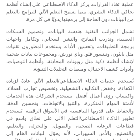
عملية اتخاذ القرارات. يركز الذكاء الاصطناعي على إنشاء أنظمة
تحاكي الذكاء البشري، بينما يسمح التعلم الآلي للبرامج بالتعلم
من البيانات دون الحاجة إلى برمجتها يدويًا في كل مرة.
تشمل الجوانب التقنية هندسة البيانات، وتصميم الشبكات
العصبية، وتدريب النماذج، والنشر السحابي، وتكامل واجهات
برمجة التطبيقات، وتحسين الأداء. يستخدم المطورون تقنيات
مثل بايثون، وتينسور فلو، وباي تورش، ومجموعات بيانات ضخمة
لإنشاء أنظمة ذكية مثل روبوتات المحادثة، وأنظمة التوصيات،
وأدوات كشف الاحتيال، ومنصات التحليلات التنبؤية.
تُستخدم خدمات الذكاء الاصطناعي/التعلم الآلي عادةً لزيادة
الكفاءة، وخفض التكاليف التشغيلية، وتخصيص تجارب العملاء،
واكتساب رؤى أعمال أفضل. تستخدم الشركات هذه الخدمات
لأتمتة المهام المتكررة، والتنبؤ بالاتجاهات، وتحسين الدقة،
والحفاظ على قدرتها التنافسية في الأسواق الرقمية. يُستخدم
تطوير الذكاء الاصطناعي/التعلم الآلي على نطاق واسع في
قطاعات الرعاية الصحية، والتمويل، والتجزئة، والتعليم،
والتصنيع، والأمن السيبراني، لأنه يحوّل البيانات الخام إلى