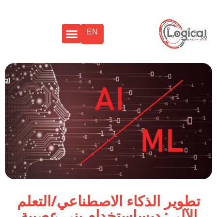
EN
تطوير الذكاء الاصطناعي/التعلم
الآلي: ديساستخدام بنى عصبية