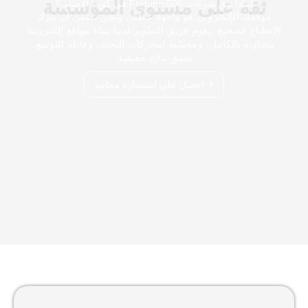
ثقة على مستوى المؤسسة
لماذا تثق شركات Fortune 500 في كودنا الأصلي؟
موقعك الإلكتروني هو واجهة عملك، ونحن نضمن أن يترك
الانطباع الصحيح. يقوم فريق التطوير لدينا ببناء مواقع إلكترونية
متجاوبة بالكامل، ومحسّنة لمحركات البحث، وقابلة للتوسع،
تحقق نتائج حقيقية.
احصل على استشارة مجانية