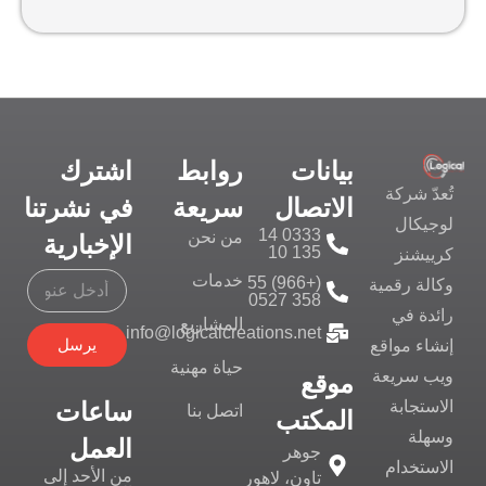
بيانات
روابط
اشترك
تُعدّ شركة
الاتصال
سريعة
في نشرتنا
لوجيكال
0333 14
من نحن
الإخبارية
135 10
كرييشنز
خدمات
(+966) 55
وكالة رقمية
358 0527
رائدة في
المشاريع
info@logicalcreations.net
يرسل
إنشاء مواقع
حياة مهنية
ويب سريعة
موقع
ساعات
الاستجابة
اتصل بنا
المكتب
وسهلة
العمل
جوهر
الاستخدام
من الأحد إلى
تاون، لاهور