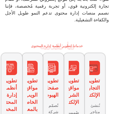
جارة إلكترونية قوي، أو تجربة رقمية مُخصصة، فإننا
صمم منصات إدارة محتوى تدعم النمو طويل الأجل
لكفاءة التشغيلية.
ما نقدمه
خدماتنا لتطوير أنظمة إدارة المحتوى
تطوير
تطوير
تطوير
تطوير
تطوير
التجارة
مواقع
صفحات
مواقع
أنظمة
الإلكترونية
الشركات
الهبوط
الويب
إدارة
الإلكترونية
الخاصة
المحتوى
نُنشئ
تُصمّم
بالمعارض
المخصصة
متاجر
شركة
صُممت