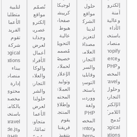
إلكترونية
لوجيكال
حلول
نُصمّم
لتلبية
آمنة
كرييشنز
مواقع
مواقع
متطلبات
وعالية
صفحات
الشركات
إلكترونية
الأعمال
الأداء
هبوط
لدينا
عصرية
الفريدة،
باستخدام
عالية
لتعزيز
وجذابة
تقوم
منصات
التحويل
مصداقية
لعرض
شركة
Shopify
مُصممة
العلامة
أعمال
Logical
وWooCommerce
خصيصًا
التجارية،
الأفراد
Creations
وPHP
لحملات
والسرعة،
والوكالات
ببناء
المخصصة
الإعلان،
وقابلية
والعلامات
منصات
وLaravel
وتوليد
التوسع.
التجارية
إدارة
وحلول
العملاء
باستخدام
والشركات.
محتوى
التجارة
المحتملين،
ووردبريس،
حلولنا
مخصصة
الإلكترونية
وإطلاق
ولغة
لعرض
بالكامل
اللامركزية.
المنتجات.
PHP
الأعمال
باستخدام
تُدمج
يقوم
المخصصة،
متجاوبة
Laravel
Logical
فريقنا
وElementor،
تمامًا،
وNode.js
Creations
بتنفيذ
وGutenberg،
ومُحسّنة
وPHP