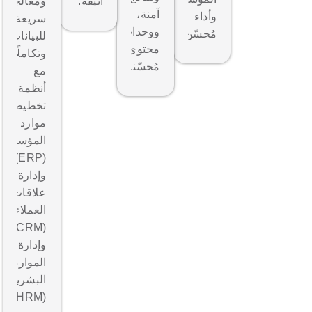
أنيقة.
ومعالجة
آمنة،
وأداء
سريعة
ووحدات
مُحسّن.
للبيانات،
محتوى
وتكاملًا
مُحسّنة.
مع
أنظمة
تخطيط
موارد
المؤسسات
(ERP)
وإدارة
علاقات
العملاء
(CRM)
وإدارة
الموارد
البشرية
(HRM).