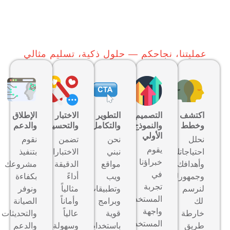
عمليتنا، نجاحكم — حلول ذكية، تسليم مثالي
اكتشف
التصميم
التطوير
الاختبار
الإطلاق
وخطط
والنموذج
والتكامل
والتحسين
والدعم
الأولي
نحلل
نحن
تضمن
نقوم
يقوم
احتياجاتك
نبني
الاختبارات
بتنفيذ
خبراؤنا
وأهدافك
مواقع
الدقيقة
مشروعك
في
وجمهورك
ويب
أداءً
بكفاءة
تجربة
لنرسم
وتطبيقات
مثالياً
ونوفر
المستخدم/
لك
وبرامج
وأماناً
الصيانة
واجهة
خارطة
قوية
عالياً
والتحديثات
المستخدم
طريق
باستخدام
وسهولة
والدعم