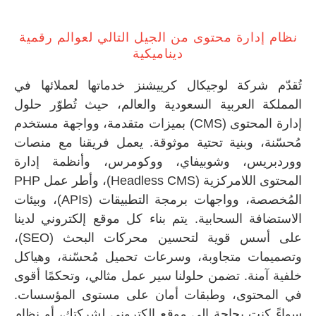
ظام إدارة محتوى من الجيل التالي لعوالم رقمية
ديناميكية
ُقدّم شركة لوجيكال كرييشنز خدماتها لعملائها في
لمملكة العربية السعودية والعالم، حيث تُطوّر حلول
إدارة المحتوى (CMS) بميزات متقدمة، وواجهة مستخدم
ُحسّنة، وبنية تحتية موثوقة. يعمل فريقنا مع منصات
وردبريس، وشوبيفاي، ووكومرس، وأنظمة إدارة
المحتوى اللامركزية (Headless CMS)، وأطر عمل PHP
المُخصصة، وواجهات برمجة التطبيقات (APIs)، وبيئات
لاستضافة السحابية. يتم بناء كل موقع إلكتروني لدينا
على أسس قوية لتحسين محركات البحث (SEO)،
تصميمات متجاوبة، وسرعات تحميل مُحسّنة، وهياكل
لفية آمنة. تضمن حلولنا سير عمل مثالي، وتحكمًا أقوى
ي المحتوى، وطبقات أمان على مستوى المؤسسات.
واءً كنت بحاجة إلى موقع إلكتروني لشركتك، أو نظام