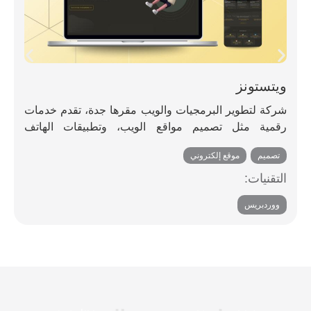
ويتستونز
معك
شركة لتطوير البرمجيات والويب مقرها جدة، تقدم خدمات
سوق إ
رقمية مثل تصميم مواقع الويب، وتطبيقات الهاتف
المخ
المحمول، والحلول المدعومة بالذكاء الاصطناعي، والبرامج
المطا
تصميم
,
موقع إلكتروني
العلام
المخصصة لمساعدة الشركات على النمو عبر الإنترنت.
التقنيات:
التقن
ووردبريس
SAP