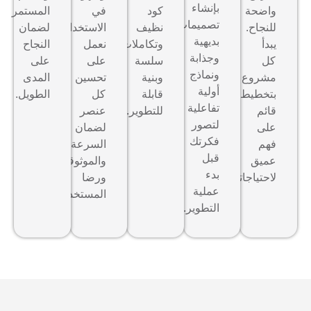
بإنشاء
واضحة
كود
في
المستمر
تصميمات
للنجاح.
نظيف
الاستخدام.
لضمان
بديهية
يبدأ
وتكاملات
نعمل
النجاح
وجذابة
كل
سلسة
على
على
ونماذج
مشروع
وبنية
تحسين
المدى
أولية
بتخطيط
قابلة
كل
الطويل.
تفاعلية
قائم
للتطوير.
عنصر
لتصور
على
لضمان
فكرتك
فهم
السرعة
قبل
عميق
والموثوقية
بدء
لاحتياجاتك.
ورضا
عملية
المستخدم.
التطوير.