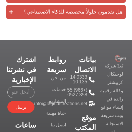
هل تقدمون حلولاً مخصصة للذكاء الاصطناعي؟
بيانات
روابط
اشترك
تُعدّ شركة
الاتصال
سريعة
في نشرتنا
لوجيكال
0333 14
من نحن
الإخبارية
135 10
كرييشنز
خدمات
(+966) 55
وكالة رقمية
358 0527
رائدة في
المشاريع
info@logicalcreations.net
يرسل
إنشاء مواقع
حياة مهنية
ويب سريعة
موقع
ساعات
الاستجابة
اتصل بنا
المكتب
وسهلة