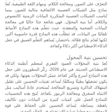
التعرّف على الصور، ومعالجة الكلام، ومهام اللغة الطبيعية. تُعدّ
نماذج مثل الشبكات العصبية الالتفافية مثالية للصور، بينما
تُناسب الشبكات العصبية المتكررة البيانات الزمنية كالنصوص
والكلام. أما بنية المحوّل، فهي شائعة جدًا حاليًا في معالجة
البيانات الضخمة والمعقدة، حيث تتعلّم هذه النماذج الأنماط
تلقائيًا من البيانات. قد تتطلّب هذه النماذج قدرة حاسوبية أكبر،
لكنها تُقدّم نتائج فعّالة. باختصار، يُساهم التعلّم العميق في جعل
الذكاء الاصطناعي أكثر ذكاءً وكفاءة.
تحسين بنية المحول
تُعدّ بنية المحوّلات العمود الفقري لمعظم أنظمة الذكاء
الاصطناعي الحديثة. في عام 2026، ركّز المطورون على جعل
هذه النماذج أسرع وأكثر كفاءة. تتميّز المحوّلات بقوتها، ولكن قد
يكون تشغيلها بطيئًا ومكلفًا. تُساعد تقنيات التحسين على تقليل
استهلاك الذاكرة وتسريع المعالجة. تُستخدم عادةً أساليب مثل
الانتباه المتفرق ومعالجة الرموز بكفاءة. تُتيح هذه التحسينات
للنماذج العمل على كميات كبيرة من البيانات دون تكاليف
باهظة. ببساطة، يُساعد التحسين على الحفاظ على قوة
المحوّلات مع جعلها عملية للاستخدام في العالم الحقيقي.