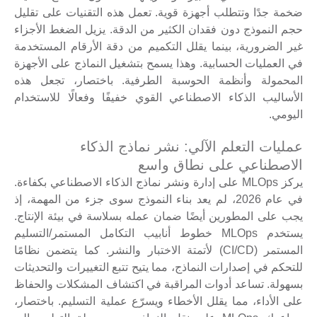
ضخمة جدًا وتتطلب أجهزة قوية. تعمل هذه التقنيات على تقليل
حجم النموذج دون فقدان الكثير من الدقة. يزيل الضغط الأجزاء
غير الضرورية، بينما يقلل التكميم من دقة الأرقام المستخدمة
في العمليات الحسابية. وهذا يسمح بتشغيل النماذج على الأجهزة
المحمولة وأنظمة الحوسبة الطرفية. باختصار، تجعل هذه
الأساليب الذكاء الاصطناعي القوي خفيفًا وفعالًا للاستخدام
اليومي.
عمليات التعلم الآلي: نشر نماذج الذكاء
الاصطناعي على نطاق واسع
يركز MLOps على إدارة ونشر نماذج الذكاء الاصطناعي بكفاءة.
في عام 2026، لم يعد بناء النموذج سوى جزء من المهمة، إذ
يجب على المطورين أيضًا ضمان عمله بسلاسة في بيئة الإنتاج.
يستخدم MLOps خطوط أنابيب التكامل المستمر/التسليم
المستمر (CI/CD) لأتمتة الاختبار والنشر. كما يتضمن نظامًا
للتحكم في إصدارات النماذج، مما يتيح تتبع التغييرات والتحديثات
بسهولة. تساعد أدوات المراقبة في اكتشاف المشكلات والحفاظ
على الأداء، مما يقلل الأخطاء ويسرّع عملية التسليم. باختصار،