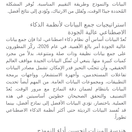
البيانات والنموذج وطريقة التقييم المناسبة. تُوفر المشكلة
المُحددة جيدًا الوقت، وتُقلل من الارتباك، وتُؤدي إلى نتائج أفضل.
استراتيجيات جمع البيانات لأنظمة الذكاء
الاصطناعي عالية الجودة
تُعدّ البيانات أساس أي نظام ذكاء اصطناعي، لذا فإن جمع بيانات
عالية الجودة أمر بالغ الأهمية. في عام 2026، ركّز المطورون
على جمع بيانات نظيفة وذات صلة ومتنوعة، بدلاً من مجرد
كميات كبيرة منها. ينبغي أن تُمثّل البيانات الجيدة مواقف العالم
الحقيقي، وأن تتجنّب التحيز قدر الإمكان. تشمل مصادر البيانات
تفاعلات المستخدمين، وأجهزة الاستشعار، وواجهات برمجة
التطبيقات، ومجموعات البيانات العامة. من المهم أيضاً تحديث
البيانات بانتظام لضمان دقة النماذج مع مرور الوقت. يُعدّ
التصنيف والتحقق الصحيحان خطوتين أساسيتين في هذه
العملية. باختصار، تؤدي البيانات الأفضل إلى نماذج أفضل، بينما
قد تُفسد البيانات الرديئة حتى أكثر أنظمة الذكاء الاصطناعي
تطوراً.
هندسة الميزات لتحسين أداء النموذج