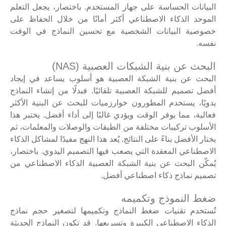
البيانات الحساسة على جهاز المستخدم. باختصار، يجعل التعلم
الموحد الذكاء الاصطناعي أكثر أمانًا من خلال الحفاظ على
خصوصية البيانات الشخصية مع تحسين النماذج في الوقت
نفسه.
البحث عن بنية الشبكات العصبية (NAS)
البحث عن بنية الشبكة العصبية هو أسلوب يساعد في إيجاد
أفضل تصميم للشبكة العصبية تلقائيًا. فبدلًا من إنشاء النماذج
يدويًا، يستخدم المطورون خوارزميات للبحث عن البنية الأكثر
فعالية، مما يوفر الوقت ويؤدي غالبًا إلى أداء أفضل. يختبر هذا
الأسلوب تركيبات مختلفة من الطبقات والوصلات والمعلمات، ثم
يختار الأفضل بناءً على النتائج. يُعد هذا النهج مفيدًا لمشاكل الذكاء
الاصطناعي المعقدة التي يصعب فيها التصميم اليدوي. باختصار،
يُمكّن البحث عن بنية الشبكة العصبية الذكاء الاصطناعي من
تصميم نماذج ذكاء اصطناعي أفضل.
ضغط النموذج وتكميمه
تُستخدم تقنيات ضغط النماذج وتكميمها لتصغير حجم نماذج
الذكاء الاصطناعي الكبيرة وتسريعها. قد تكون النماذج الحديثة