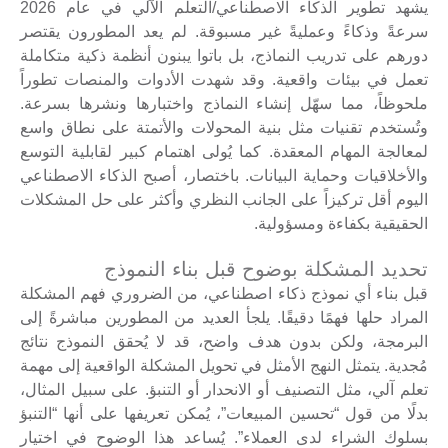
يشهد تطوير الذكاء الاصطناعي/التعلم الآلي في عام 2026
سرعةً وذكاءً وعمليةً غير مسبوقة. لم يعد المطورون يقتصر
دورهم على تدريب النماذج، بل باتوا يبنون أنظمة ذكية متكاملة
تعمل في بيئات واقعية. وقد شهدت الأدوات والمنصات تطوراً
ملحوظاً، مما سهّل إنشاء النماذج واختبارها ونشرها بسرعة.
وتُستخدم تقنيات مثل بنية المحولات والأتمتة على نطاق واسع
لمعالجة المهام المعقدة. كما يُولى اهتمام كبير لقابلية التوسع
والأخلاقيات وحماية البيانات. باختصار، أصبح الذكاء الاصطناعي
اليوم أقل تركيزاً على الجانب النظري وأكثر على حل المشكلات
الحقيقية بكفاءة ومسؤولية.
تحديد المشكلة بوضوح قبل بناء النموذج
قبل بناء أي نموذج ذكاء اصطناعي، من الضروري فهم المشكلة
المراد حلها فهمًا دقيقًا. يلجأ العديد من المطورين مباشرةً إلى
البرمجة، ولكن بدون هدف واضح، قد لا يُحقق النموذج نتائج
مُجدية. يتمثل النهج الأمثل في تحويل المشكلة الواقعية إلى مهمة
تعلم آلي، مثل التصنيف أو الانحدار أو التنبؤ. على سبيل المثال،
بدلًا من قول “تحسين المبيعات”، يُمكن تعريفها على أنها “التنبؤ
بسلوك الشراء لدى العملاء”. يُساعد هذا الوضوح في اختيار