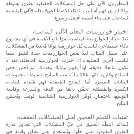
المطورون الآن على حل المشكلات الحقيقية بطرق بسيطة
وفعّالة. إن فهم أساليب الذكاء الاصطناعي/التعلم الآلي الرئيسية
يُساعدك على بناء أنظمة أفضل وأسرع.
اختيار خوارزميات التعلم الآلي المناسبة
يُعدّ اختيار الخوارزمية المناسبة أمرًا بالغ الأهمية في أي مشروع
ذكاء اصطناعي. تُناسب كل خوارزمية نوعًا مُحددًا من المشكلات.
على سبيل المثال، تُعدّ بعض الخوارزميات جيدة للتنبؤ، بينما
تُناسب أخرى التصنيف. إذا اخترت الخوارزمية الخاطئة، فقد لا
تكون نتائجك دقيقة. ابدأ بفهم بياناتك وهدفك. ثم اختبر بعض
النماذج وقارن أدائها. غالبًا ما تُناسب النماذج البسيطة مجموعات
البيانات الصغيرة. أما النماذج المُعقدة فهي مُفيدة للبيانات
الكبيرة والمُفصّلة. تحقّق دائمًا من الدقة والسرعة وقابلية
التوسع. باختصار، تُوفّر الخوارزمية المُناسبة الوقت وتُحسّن
النتائج.
تقنيات التعلم العميق لحل المشكلات المعقدة
يُساعد التعلّم العميق في حلّ المشكلات التي تتجاوز قدرة
الطرق التقليدية على حلّها. ويُستخدم على نطاق واسع في