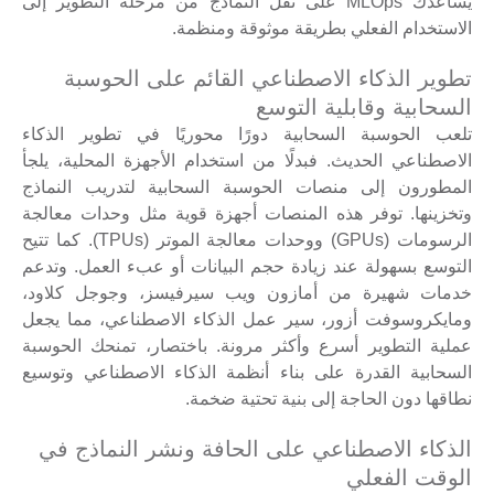
يساعدك MLOps على نقل النماذج من مرحلة التطوير إلى
الاستخدام الفعلي بطريقة موثوقة ومنظمة.
تطوير الذكاء الاصطناعي القائم على الحوسبة
السحابية وقابلية التوسع
تلعب الحوسبة السحابية دورًا محوريًا في تطوير الذكاء
الاصطناعي الحديث. فبدلًا من استخدام الأجهزة المحلية، يلجأ
المطورون إلى منصات الحوسبة السحابية لتدريب النماذج
وتخزينها. توفر هذه المنصات أجهزة قوية مثل وحدات معالجة
الرسومات (GPUs) ووحدات معالجة الموتر (TPUs). كما تتيح
التوسع بسهولة عند زيادة حجم البيانات أو عبء العمل. وتدعم
خدمات شهيرة من أمازون ويب سيرفيسز، وجوجل كلاود،
ومايكروسوفت أزور، سير عمل الذكاء الاصطناعي، مما يجعل
عملية التطوير أسرع وأكثر مرونة. باختصار، تمنحك الحوسبة
السحابية القدرة على بناء أنظمة الذكاء الاصطناعي وتوسيع
نطاقها دون الحاجة إلى بنية تحتية ضخمة.
الذكاء الاصطناعي على الحافة ونشر النماذج في
الوقت الفعلي