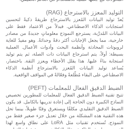
التوليد المعزز بالاسترجاع (RAG)
يُعدّ توليد البيانات المُعزز بالاسترجاع طريقةً ذكيةً لتحسين
استجابات الذكاء الاصطناعي. فبدلاً من الاعتماد فقط على
البيانات المُدرَّبة، يسترجع النموذج معلوماتٍ جديدةً من مصادر
خارجية، مما يجعل الإجابات أكثر دقةً وحداثةً. وهو مفيدٌ للغاية
لروبوتات المحادثة وأنظمة البحث وأدوات الأعمال. العملية
بسيطة: أولاً، يتم استرجاع البيانات ذات الصلة، ثم يتم توليد
استجابة بناءً عليها. هذا يقلل الأخطاء ويعزز الثقة. باختصار،
يُساعد توليد البيانات المُعزز بالاسترجاع أنظمة الذكاء
الاصطناعي على البقاء مُطّلعةً وفعّالةً في المواقف الواقعية.
الضبط الدقيق الفعال للمعلمات (PEFT)
تتيح تقنية الضبط الدقيق الفعال للمعلمات للمطورين تخصيص
النماذج الكبيرة دون الحاجة إلى إعادة تدريبها بالكامل. قد يكون
الضبط الدقيق التقليدي مكلفًا ويستغرق وقتًا طويلاً، بينما تحل
هذه التقنية هذه المشكلة من خلال تعديل جزء صغير فقط من
النموذج. تُستخدم تقنيات مثل LoRA على نطاق واسع لهذا