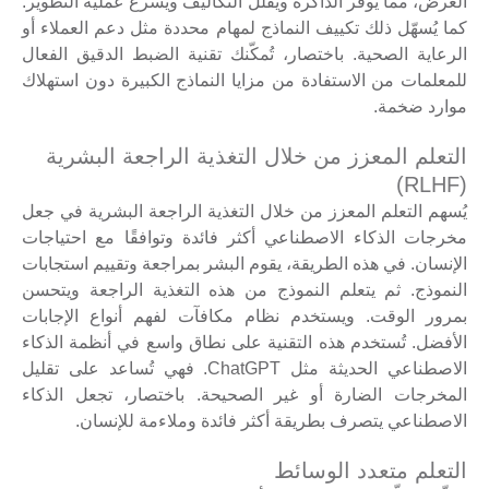
الغرض، مما يوفر الذاكرة ويقلل التكاليف ويسرع عملية التطوير.
كما يُسهّل ذلك تكييف النماذج لمهام محددة مثل دعم العملاء أو
الرعاية الصحية. باختصار، تُمكّنك تقنية الضبط الدقيق الفعال
للمعلمات من الاستفادة من مزايا النماذج الكبيرة دون استهلاك
موارد ضخمة.
التعلم المعزز من خلال التغذية الراجعة البشرية
(RLHF)
يُسهم التعلم المعزز من خلال التغذية الراجعة البشرية في جعل
مخرجات الذكاء الاصطناعي أكثر فائدة وتوافقًا مع احتياجات
الإنسان. في هذه الطريقة، يقوم البشر بمراجعة وتقييم استجابات
النموذج. ثم يتعلم النموذج من هذه التغذية الراجعة ويتحسن
بمرور الوقت. ويستخدم نظام مكافآت لفهم أنواع الإجابات
الأفضل. تُستخدم هذه التقنية على نطاق واسع في أنظمة الذكاء
الاصطناعي الحديثة مثل ChatGPT. فهي تُساعد على تقليل
المخرجات الضارة أو غير الصحيحة. باختصار، تجعل الذكاء
الاصطناعي يتصرف بطريقة أكثر فائدة وملاءمة للإنسان.
التعلم متعدد الوسائط