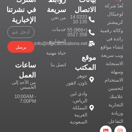
تُعدّ شركة
الاتصال
سريعة
في نشرتنا
لوجيكال
0333 14
من نحن
الإخبارية
135 10
كرييشنز
خدمات
(+966) 55
وكالة رقمية
358 0527
رائدة في
المشاريع
info@logicalcreations.net
يرسل
إنشاء مواقع
حياة مهنية
ويب سريعة
موقع
ساعات
الاستجابة
اتصل بنا
المكتب
وسهلة
العمل
جوهر
الاستخدام
من الأحد إلى
تاون، لاهور
الخميس
لتحسين
وادي لبن
10:00AM -
علامتك
الرياض،
7:00PM
التجارية
المملكة
وزيادة
العربية
التفاعل.
السعودية