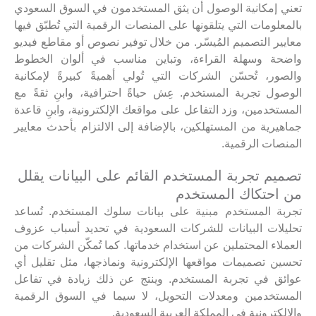
تعني إمكانية الوصول أن يثق المستخدمون في السوق السعودي
بالمعلومات التي يتلقونها على المنصات الرقمية التي تُطبّق فيها
معايير التصميم المُيسّر. من خلال توفير نصوص أو مقاطع فيديو
واضحة وسهلة القراءة، وتباين مناسب في ألوان الخطوط
والصور، تُحسّن الشركات التي تُولي أهميةً كبيرةً لإمكانية
الوصول تجربة المستخدم. عِش حياةً احترافية، وابنِ ثقةً مع
المستخدمين، وزد التفاعل على مواقعك الإلكترونية، وابنِ قاعدة
جماهيرية من المستهلكين، بالإضافة إلى الالتزام بأحدث معايير
المنصات الرقمية.
تصميم تجربة المستخدم القائم على البيانات يقلل
من احتكاك المستخدم
تجربة المستخدم مبنية على بيانات سلوك المستخدم. تُساعد
تحليلات البيانات للشركات السعودية في تحديد أسباب عزوف
العملاء المحتملين عن استخدام خدماتها. كما تُمكّن الشركات من
تحسين تصميمات مواقعها الإلكترونية ونماذجها، مثل تقليل أي
عوائق في تجربة المستخدم. وينتج عن ذلك زيادة في تفاعل
المستخدمين ومعدلات التحويل، لا سيما في السوق الرقمية
والإلكترونية في المملكة العربية السعودية.