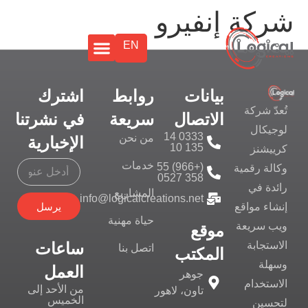
شركة إنفيرو
EN
بيانات
روابط
اشترك
تُعدّ شركة
الاتصال
سريعة
في نشرتنا
لوجيكال
0333 14
من نحن
الإخبارية
135 10
كرييشنز
خدمات
(+966) 55
وكالة رقمية
358 0527
رائدة في
المشاريع
info@logicalcreations.net
يرسل
إنشاء مواقع
حياة مهنية
ويب سريعة
موقع
ساعات
الاستجابة
اتصل بنا
المكتب
وسهلة
العمل
جوهر
الاستخدام
من الأحد إلى
تاون، لاهور
الخميس
لتحسين