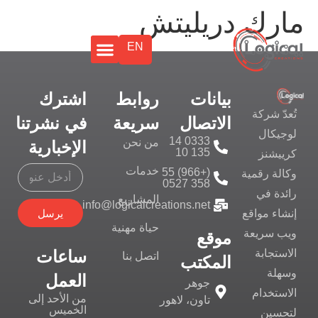
مارك دريليتش
EN
بيانات
روابط
اشترك
تُعدّ شركة
الاتصال
سريعة
في نشرتنا
لوجيكال
0333 14
من نحن
الإخبارية
135 10
كرييشنز
خدمات
(+966) 55
وكالة رقمية
358 0527
رائدة في
المشاريع
info@logicalcreations.net
يرسل
إنشاء مواقع
حياة مهنية
ويب سريعة
موقع
ساعات
الاستجابة
اتصل بنا
المكتب
وسهلة
العمل
جوهر
الاستخدام
من الأحد إلى
تاون، لاهور
الخميس
لتحسين