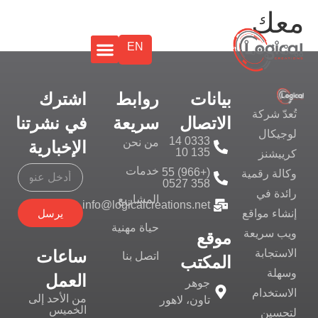
معك
EN
بيانات
روابط
اشترك
تُعدّ شركة
الاتصال
سريعة
في نشرتنا
لوجيكال
0333 14
من نحن
الإخبارية
135 10
كرييشنز
خدمات
(+966) 55
وكالة رقمية
358 0527
رائدة في
المشاريع
info@logicalcreations.net
يرسل
إنشاء مواقع
حياة مهنية
ويب سريعة
موقع
ساعات
الاستجابة
اتصل بنا
المكتب
وسهلة
العمل
جوهر
الاستخدام
من الأحد إلى
تاون، لاهور
الخميس
لتحسين