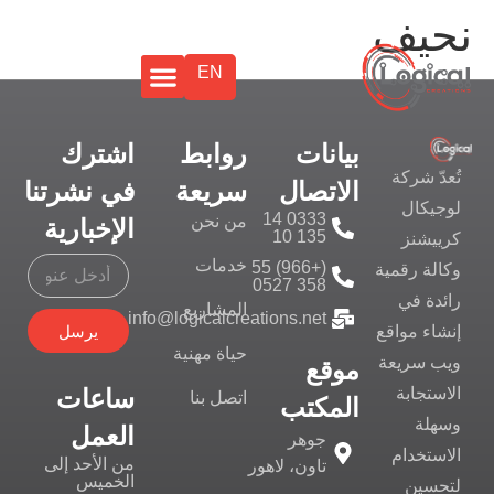
نحيف
EN
بيانات
روابط
اشترك
تُعدّ شركة
الاتصال
سريعة
في نشرتنا
لوجيكال
0333 14
من نحن
الإخبارية
135 10
كرييشنز
خدمات
(+966) 55
وكالة رقمية
358 0527
رائدة في
المشاريع
info@logicalcreations.net
يرسل
إنشاء مواقع
حياة مهنية
ويب سريعة
موقع
ساعات
الاستجابة
اتصل بنا
المكتب
وسهلة
العمل
جوهر
الاستخدام
من الأحد إلى
تاون، لاهور
الخميس
لتحسين