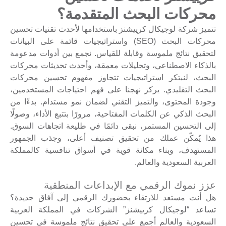
محركات البحث المتقدمة؟
تتميز شركة لوجيكال كرييشنز باستخدامها لأحدث تقنيات تحسين
محركات البحث (SEO) واستراتيجيات قائمة على البيانات
لتحقيق نتائج ملموسة وقابلة للقياس. نجمع بين أدوات مدعومة
بالذكاء الاصطناعي، وتحليلات معمقة، وأحدث تحديثات محركات
البحث، لنبتكر استراتيجيات تتجاوز مفهوم تحسين محركات
البحث التقليدي. يركز نهجنا على فهم احتياجات المستخدمين،
وجودة المحتوى، والتميز التقني لضمان نمو مستدام. بدءًا من
البحث الذكي عن الكلمات المفتاحية، مرورًا بتتبع الأداء، وصولًا
إلى التحسين المستمر، نبقى دائمًا في طليعة اتجاهات السوق.
هذا يُمكّن عملك من تحقيق تصنيف أعلى، وجذب الجمهور
المستهدف، وبناء مكانة قوية في أسواق تنافسية كالمملكة
العربية السعودية والعالم.
عزز نموك الرقمي مع الإبداعات المنطقية
هل أنت مستعد للارتقاء بحضورك الرقمي إلى آفاق جديدة؟
تساعد “لوجيكال كرييشنز” الشركات في المملكة العربية
السعودية والعالم أجمع على تحقيق نتائج ملموسة في تحسين