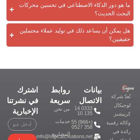
ما هو دور الذكاء الاصطناعي في تحسين محركات
البحث الحديث؟
هل يمكن أن يساعد ذلك في توليد عملاء محتملين
حقيقيين؟
بيانات
روابط
اشترك
تُعدّ شركة
الاتصال
سريعة
في نشرتنا
لوجيكال
0333 14
من نحن
الإخبارية
135 10
كرييشنز
خدمات
(+966) 55
وكالة رقمية
358 0527
رائدة في
المشاريع
info@logicalcreations.net