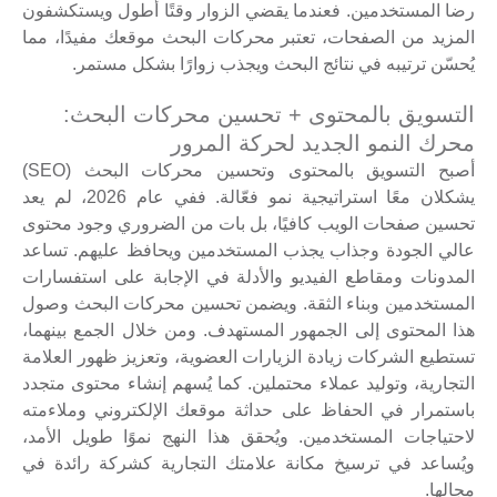
رضا المستخدمين. فعندما يقضي الزوار وقتًا أطول ويستكشفون
المزيد من الصفحات، تعتبر محركات البحث موقعك مفيدًا، مما
يُحسّن ترتيبه في نتائج البحث ويجذب زوارًا بشكل مستمر.
التسويق بالمحتوى + تحسين محركات البحث:
محرك النمو الجديد لحركة المرور
أصبح التسويق بالمحتوى وتحسين محركات البحث (SEO)
يشكلان معًا استراتيجية نمو فعّالة. ففي عام 2026، لم يعد
تحسين صفحات الويب كافيًا، بل بات من الضروري وجود محتوى
عالي الجودة وجذاب يجذب المستخدمين ويحافظ عليهم. تساعد
المدونات ومقاطع الفيديو والأدلة في الإجابة على استفسارات
المستخدمين وبناء الثقة. ويضمن تحسين محركات البحث وصول
هذا المحتوى إلى الجمهور المستهدف. ومن خلال الجمع بينهما،
تستطيع الشركات زيادة الزيارات العضوية، وتعزيز ظهور العلامة
التجارية، وتوليد عملاء محتملين. كما يُسهم إنشاء محتوى متجدد
باستمرار في الحفاظ على حداثة موقعك الإلكتروني وملاءمته
لاحتياجات المستخدمين. ويُحقق هذا النهج نموًا طويل الأمد،
ويُساعد في ترسيخ مكانة علامتك التجارية كشركة رائدة في
مجالها.