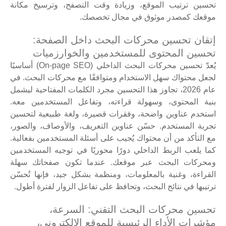
تحسين ترتيب الموقع، وزيادة وقت التصفح، وترسيخ مكانة
موقعك كمصدر موثوق في مجال تخصصك.
إتقان تحسين محركات البحث داخل الصفحة:
تحسين المحتوى للمستخدمين والخوارزميات
يُعدّ تحسين محركات البحث الداخلي (On-page SEO) أساسيًا
لجعل محتواك سهل الاستخدام ومتوافقًا مع محركات البحث. في
عام 2026، تجاوز هذا التحسين مجرد الكلمات المفتاحية ليشمل
بنية المحتوى، وسهولة قراءته، وتفاعل المستخدمين معه.
استخدم عناوين واضحة، وفقرات قصيرة، ولغة طبيعية لتحسين
تجربة المستخدم. حسّن عناوين التعريف، والأوصاف، والصور،
مع التأكد من أن محتواك يُجيب على أسئلة المستخدمين بفعالية.
كما يلعب الربط الداخلي دورًا محوريًا في توجيه المستخدمين
ومحركات البحث عبر موقعك. عندما تكون صفحاتك سهلة
القراءة، وغنية بالمعلومات، ومنظمة بشكل جيد، فإنها تُحسّن
ترتيبها في نتائج البحث، وتحافظ على تفاعل الزوار لفترة أطول.
تحسين محركات البحث التقني: السرعة،
مؤشرات الأداء الرئيسية للموقع الإلكتروني،