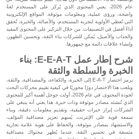
عام 2026، يعني المحتوى الذي يُركز على المستخدم لغةً
واضحة، ورؤى عملية، ومعلومات موثوقة. المواقع الإلكترونية
التي تُعطي الأولوية لتجربة المستخدم، والأصالة، والخبرة، تُحقق
أداءً أفضل في التصنيفات. من خلال التركيز على المحتوى المفيد
والجذاب والأصيل، يُمكن للشركات بناء الثقة، وتحسين الظهور،
وإنشاء علاقات دائمة مع جمهورها.
شرح إطار عمل E-E-A-T: بناء
الخبرة والسلطة والثقة
يرمز اختصار E-A-T إلى الخبرة، والكفاءة، والمصداقية، والثقة،
ويلعب هذا الاختصار دورًا محوريًا في كيفية تقييم محركات البحث
لجودة المحتوى. في عام 2026، أولت جوجل أهمية أكبر للمحتوى
الذي تُنشئه مصادر موثوقة وذات خبرة. هذا يعني أنه ينبغي على
الشركات إبراز خبرات حقيقية، وتقديم معلومات دقيقة، وبناء
سمعة قوية على الإنترنت. يُسهم تعزيز مصداقية المؤلف،
والاستشهاد بمصادر موثوقة، والحفاظ على هوية علامة تجارية
متسقة في تحسين الثقة. عندما يُظهر محتواك مصداقية