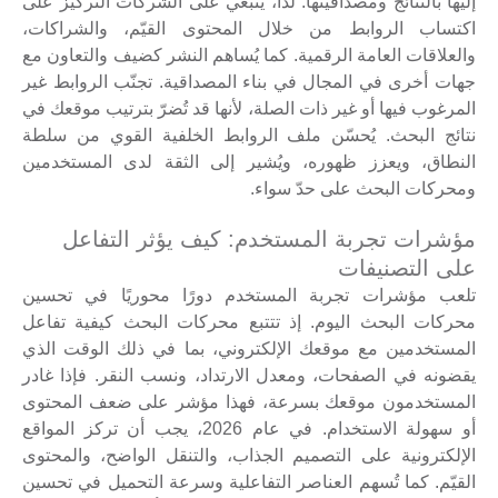
إليها بالنتائج ومصداقيتها. لذا، ينبغي على الشركات التركيز على
اكتساب الروابط من خلال المحتوى القيّم، والشراكات،
والعلاقات العامة الرقمية. كما يُساهم النشر كضيف والتعاون مع
جهات أخرى في المجال في بناء المصداقية. تجنّب الروابط غير
المرغوب فيها أو غير ذات الصلة، لأنها قد تُضرّ بترتيب موقعك في
نتائج البحث. يُحسّن ملف الروابط الخلفية القوي من سلطة
النطاق، ويعزز ظهوره، ويُشير إلى الثقة لدى المستخدمين
ومحركات البحث على حدّ سواء.
مؤشرات تجربة المستخدم: كيف يؤثر التفاعل
على التصنيفات
تلعب مؤشرات تجربة المستخدم دورًا محوريًا في تحسين
محركات البحث اليوم. إذ تتتبع محركات البحث كيفية تفاعل
المستخدمين مع موقعك الإلكتروني، بما في ذلك الوقت الذي
يقضونه في الصفحات، ومعدل الارتداد، ونسب النقر. فإذا غادر
المستخدمون موقعك بسرعة، فهذا مؤشر على ضعف المحتوى
أو سهولة الاستخدام. في عام 2026، يجب أن تركز المواقع
الإلكترونية على التصميم الجذاب، والتنقل الواضح، والمحتوى
القيّم. كما تُسهم العناصر التفاعلية وسرعة التحميل في تحسين