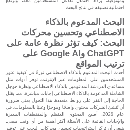
وموثوقية، يزداد احتمال تفاعل المستخدمين معه، وترتفع
احتمالية تصنيفه في نتائج البحث.
البحث المدعوم بالذكاء
الاصطناعي وتحسين محركات
البحث: كيف تؤثر نظرة عامة على
ChatGPT وGoogle AI على
ترتيب المواقع
أحدث البحث المدعوم بالذكاء الاصطناعي ثورةً في كيفية عثور
المستخدمين على المعلومات عبر الإنترنت. توفر أدوات مثل
مساعدي الدردشة المدعومين بالذكاء الاصطناعي ونظرة جوجل
الشاملة المدعومة بالذكاء الاصطناعي إجابات مباشرة، مما يقلل
الحاجة إلى النقر على روابط متعددة. هذا التحول يعني ضرورة
أن تُنشئ الشركات محتوى واضحًا وموجزًا ​​وغنيًا بالمعلومات. في
عام 2026، أصبح المحتوى المنظم والمقتطفات المميزة
والإجابات القائمة على الأسئلة أكثر أهمية من أي وقت مضى.
ينبغي أن تركز استراتيجيات تحسين محركات البحث على توفير