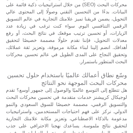
محركات البحث (SEO) من خلال استراتيجيات ذكية قائمة على
البيانات. بدءًا من التحسين التقني وصولًا إلى المحتوى عالي
التحويل، يضمن فريقنا تميز علامتك التجارية في عالم التسويق
الرقمي التنافسي اليوم. سواء كنت ترغب في زيادة عدد
الزيارات، أو تحسين ترتيب موقعك في نتائج البحث، أو رفع
معدلات التحويل، فإننا نقدم حلولًا مصممة خصيصًا لتحقيق
أهدافك. انضم إلينا لبناء مكانة مرموقة، وتعزيز ثقة عملائك،
وتحقيق النجاح على المدى الطويل في عالم تحسين محركات
البحث المتطور باستمرار.
وسّع نطاق أعمالك عالميًا باستخدام حلول تحسين
محركات البحث الموجهة نحو النتائج
هل تتطلع إلى التوسع عالميًا والوصول إلى جمهور أوسع؟ تقدم
لوجيكال كرييشنز خدمات متقدمة في تحسين محركات البحث
والتسويق الرقمي، مصممة خصيصًا للسوق السعودي والنمو
الدولي. نركز على فهم احتياجات المستخدمين، واستراتيجيات
مدعومة بالذكاء الاصطناعي، وتعزيز مكانة علامتك التجارية
لتحقيق نتائج ملموسة. يساعدك نهجنا الاحترافي على جذب
الجمهور المناسب، وزيادة ظهورك، وتحويل الزيارات إلى فرص