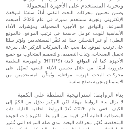
وتجربة المستخدم على الأجهزة المحمولة
يضمن تحسين محركات البحث التقني أداءً سلسًا لموقعك
الإلكتروني وتجربة مستخدم مميزة. في عام 2026، أصبحت
السرعة، والتوافق مع الأجهزة المحمولة، ومؤشرات الأداء
الأساسية للويب عوامل حاسمة في ترتيب المواقع. فالموقع
البطيء أو غير المُحسَّن جيدًا قد يُنَفِّر المستخدمين ويُؤثر سلبًا
على ترتيب الموقع. لذا، يجب على الشركات التركيز على سرعة
تحميل الصفحات، وثبات التصميم، والتصميم المتجاوب مع جميع
الأجهزة. كما أن المواقع الآمنة (HTTPS) والفهرسة السليمة
ضرورية أيضًا. من خلال تحسين الأداء التقني، تُسهِّل على
محركات البحث فهرسة موقعك، وتُمكِّن المستخدمين من
الاستمتاع بتجربة تصفح سلسة.
بناء الروابط: استراتيجية السلطة على الكمية
لا يزال بناء الروابط مهمًا، لكن التركيز تحوّل من الكمّ إلى
الكيف. ففي عام 2026، تُعدّ الروابط الخلفية القليلة ذات
المصداقية العالية أكثر قيمة من الروابط الكثيرة ذات الجودة
المنخفضة. تُقيّم محركات البحث مدى صلة المواقع التي تُشير