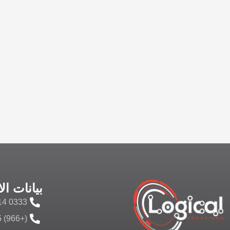
بيانات ال
0333 14 135 10
(+966) 55 358 0527