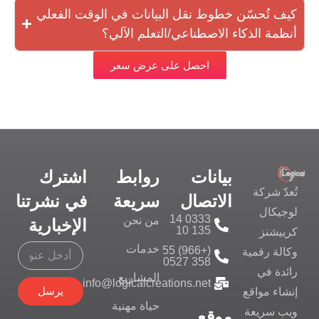
كيف تُحسّن خطوط نقل البيانات في الوقت الفعلي
أنظمة الذكاء الاصطناعي/التعلم الآلي؟
احصل على عرض سعر
بيانات
روابط
اشترك
تُعدّ شركة
الاتصال
سريعة
في نشرتنا
لوجيكال
0333 14
من نحن
الإخبارية
135 10
كرييشنز
خدمات
(+966) 55
وكالة رقمية
358 0527
رائدة في
المشاريع
info@logicalcreations.net
يرسل
إنشاء مواقع
حياة مهنية
ويب سريعة
موقع