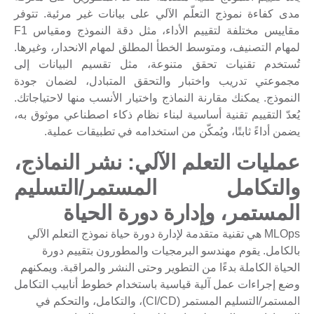
مدى كفاءة نموذج التعلّم الآلي على بيانات غير مرئية. تتوفر
مقاييس مختلفة لتقييم الأداء، مثل دقة النموذج ومقياس F1
لمهام التصنيف، ومتوسط ​​الخطأ المطلق لمهام الانحدار، وغيرها.
تُستخدم تقنيات تحقق متنوعة، مثل تقسيم البيانات إلى
مجموعتي تدريب واختبار والتحقق المتبادل، لضمان جودة
النموذج. يمكنك مقارنة النماذج واختيار الأنسب منها لاحتياجاتك.
يُعدّ التقييم تقنية أساسية لبناء نظام ذكاء اصطناعي موثوق به،
يضمن أداءً ثابتًا، ويُمكّن من استخدامه في تطبيقات عملية.
عمليات التعلم الآلي: نشر النماذج،
والتكامل المستمر/التسليم
المستمر، وإدارة دورة الحياة
MLOps هي تقنية متقدمة لإدارة دورة حياة نموذج التعلم الآلي
بالكامل. يقوم مهندسو البرمجيات والمطورون بتقييم دورة
الحياة الكاملة بدءًا من التطوير وحتى النشر والمراقبة. ويمكنهم
وضع إجراءات عمل آلية قياسية باستخدام خطوط أنابيب التكامل
المستمر/التسليم المستمر (CI/CD)، والتكامل، والتحكم في