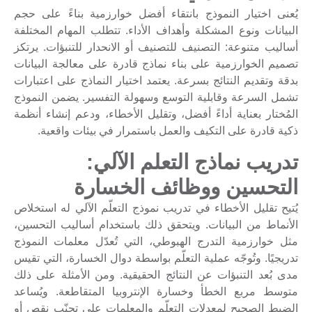
يُعنى اختيار النموذج بانتقاء أفضل خوارزمية بناءً على حجم
البيانات ونوع المشكلة وأهداف الأداء. تتطلب المهام المختلفة
أساليب متنوعة: التصنيف للتصنيف أو الانحدار للتنبؤات. يرتكز
تصميم الخوارزمية على بناء نماذج قادرة على معالجة البيانات
بدقة وتقديم النتائج بسرعة. يعتمد اختيار النماذج على اعتبارات
تشمل السرعة وقابلية التوسع وسهولة التفسير. يضمن النموذج
المُختار بعناية أداءً أفضل، وتقليل الأخطاء، ودعم إنشاء أنظمة
ذكية قادرة على التكيف والعمل باستمرار في بيئات واقعية.
تدريب نماذج التعلم الآلي:
التحسين ووظائف الخسارة
يُتيح تقليل الأخطاء في تدريب نموذج التعلّم الآلي له استخلاص
الأنماط من البيانات. ويتحقق ذلك باستخدام أساليب التحسين،
مثل خوارزمية التدرج الهبوطي، التي تُعدّل معلمات النموذج
تدريجيًا. وتُوجّه عملية التعلّم بواسطة دوال الخسارة، التي تقيس
مدى بُعد التنبؤات عن النتائج الحقيقية. ومن الأمثلة على ذلك
متوسط ​​مربع الخطأ وخسارة الإنتروبيا المتقاطعة. ويُساعد
الضبط الصحيح لمعدلات التعلّم والمعلمات على تجنّب نقص أو