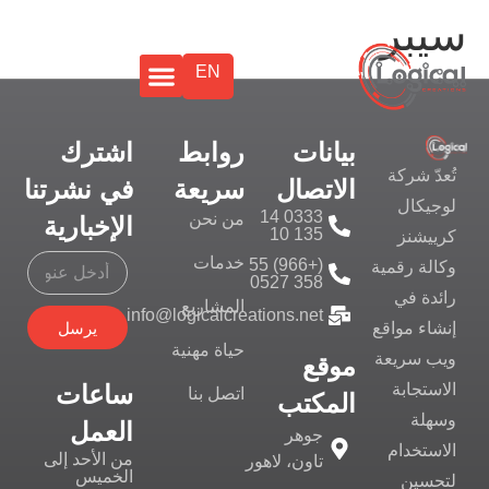
سيبر
EN
بيانات
روابط
اشترك
تُعدّ شركة
الاتصال
سريعة
في نشرتنا
لوجيكال
0333 14
من نحن
الإخبارية
135 10
كرييشنز
خدمات
(+966) 55
وكالة رقمية
358 0527
رائدة في
المشاريع
info@logicalcreations.net
يرسل
إنشاء مواقع
حياة مهنية
ويب سريعة
موقع
ساعات
الاستجابة
اتصل بنا
المكتب
وسهلة
العمل
جوهر
الاستخدام
من الأحد إلى
تاون، لاهور
الخميس
لتحسين